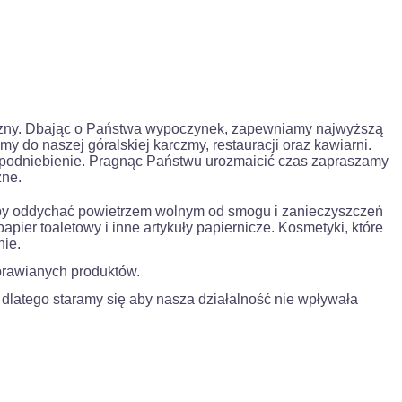
zyzny. Dbając o Państwa wypoczynek, zapewniamy najwyższą
my do naszej góralskiej karczmy, restauracji oraz kawiarni.
e podniebienie. Pragnąc Państwu urozmaicić czas zapraszamy
zne.
. Aby oddychać powietrzem wolnym od smogu i zanieczyszczeń
ier toaletowy i inne artykuły papiernicze. Kosmetyki, które
nie.
uprawianych produktów.
latego staramy się aby nasza działalność nie wpływała