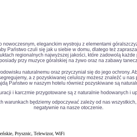
e o nowoczesnym, eleganckim wystroju z elementami góralszc
by Państwo czuli się jak u siebie w domu, dlatego też zaprasza
ktach regionalnych najwyższej jakości, które zadowolą każd
posiady przy muzyce góralskiej na żywo oraz na zabawy tanec
środowisku naturalnemu oraz przyczyniał się do jego ochrony
regujemy, a z pozyskiwanej celulozy możesz znaleźć u nas pap
jdą Państwo w naszym hotelu również pozyskiwane są natural
auracji i karczmie przygotowane są z naturalnie hodowanych i 
ch warunkach będziemy odpoczywać zależy od nas wszystkich, d
negatywnie na nasze otoczenie.
eńskie, Prysznic, Telewizor, WiFi