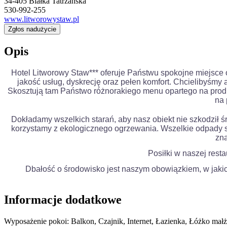
34-405 Białka Tatrzańska
530-992-255
www.litworowystaw.pl
Zgłos nadużycie
Opis
Hotel Litworowy Staw*** oferuje Państwu spokojne miejsc
jakość usług, dyskrecję oraz pełen komfort. Chcielibyśmy a
Skosztują tam Państwo różnorakiego menu opartego na produ
na 
Dokładamy wszelkich starań, aby nasz obiekt nie szkodził 
korzystamy z ekologicznego ogrzewania. Wszelkie odpady seg
zna
Posiłki w naszej rest
Dbałość o środowisko jest naszym obowiązkiem, w jaki
Informacje dodatkowe
Wyposażenie pokoi:
Balkon, Czajnik, Internet, Łazienka, Łóżko małż