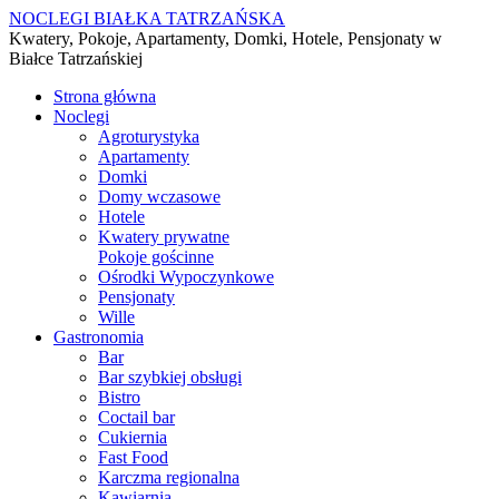
NOCLEGI BIAŁKA TATRZAŃSKA
Kwatery, Pokoje, Apartamenty, Domki, Hotele, Pensjonaty w
Białce Tatrzańskiej
Strona główna
Noclegi
Agroturystyka
Apartamenty
Domki
Domy wczasowe
Hotele
Kwatery prywatne
Pokoje gościnne
Ośrodki Wypoczynkowe
Pensjonaty
Wille
Gastronomia
Bar
Bar szybkiej obsługi
Bistro
Coctail bar
Cukiernia
Fast Food
Karczma regionalna
Kawiarnia