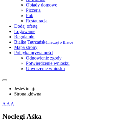
Obiady domowe
Pizzeria
Pub
Restauracja
Dodaj ofertę
Logowanie
Regulamin
Białka Tatrzańska
Inaczej o Białce
Mapa strony
Polityka prywatności
Odnowienie zgody
Potwierdzenie wniosku
Utworzenie wniosku
Jesteś tutaj:
Strona główna
A
A
A
Noclegi Aśka