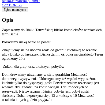
bialka-tatrzanska.pl.html?
aid=1536158
Zgłos nadużycie
Opis
Zapraszamy do Białki Tatrzańskiej blisko kompleksów narciarskich,
term Bania
Posiadamy ruską banie na posesji
Znajdujemy się na uboczu zdala od gwaru i ruchliwej w sezonie
ulicy Blisko do lasu,rzeki Białka ,term , ośrodka narciarskiego Teren
ogrodzony 20 a
Zniżki dla grup oraz dłuższych pobytów
Dom drewniany utrzymany w stylu góralskim Możliwość
domowego wyżywienia Udostępniamy też wpelni wyposażona
kuchnie tylko do dyspozycji gości Potwierdzeniem rezerwacji jest
wpałata 30% zadatku na konto wciągu 3 dni roboczych od
rezerwacji. Nie zwracamy różnicy pobytu jeśli pobyt został
skrócony Doba rozpoczyna się o 15 a kończy o 10 Możliwość
ustalenia innych godzin przyjazdu