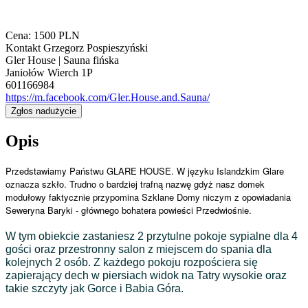
Cena:
1500
PLN
Kontakt
Grzegorz Pospieszyński
Gler House | Sauna fińska
Janiołów Wierch 1P
601166984
https://m.facebook.com/Gler.House.and.Sauna/
Zgłos nadużycie
Opis
Przedstawiamy Państwu GLARE HOUSE. W języku Islandzkim Glare
oznacza szkło. Trudno o bardziej trafną nazwę gdyż nasz domek
modułowy faktycznie przypomina Szklane Domy niczym z opowiadania
Seweryna Baryki - głównego bohatera powieści Przedwiośnie.
W tym obiekcie zastaniesz 2 przytulne pokoje sypialne dla 4
gości oraz przestronny salon z miejscem do spania dla
kolejnych 2 osób. Z każdego pokoju rozpościera się
zapierający dech w piersiach widok na Tatry wysokie oraz
takie szczyty jak Gorce i Babia Góra.