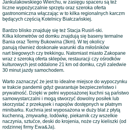
Jankulakowskiego Wierchu, w zasięgu spaceru są też
liczne wypożyczalnie sprzętu oraz szeroka oferta
gastronomiczna włączając w to kilka regionalnych karczm
będących częścią Kotelnicy Białczańskiej.
Bardzo blisko znajduję się też Stacja Rusiń-ski.
Kilka kilometrów od domku znajdują się baseny termalne
Bania oraz Termy Bukowina (3km). W tej okolicy
panują również doskonałe warunki dla miłośników
nart biegowych czy trekkingu. Natomiast miasto Zakopane
wraz z szeroką oferta sklepów, restauracji czy ośrodków
kulturowych jest oddalone 21 km od domku, czyli zaledwie
30 minut jazdy samochodem.
Warto zaznaczyć że jest to idealne miejsce do wypoczynku
w trakcie pandemii gdyż gwarantuje bezpieczeństwo i
prywatność. Dzięki w pełni wyposażonej kuchni są państwo
samowystarczalni i mogą stworzyć dowolny posiłek lub
skorzystać z przekąsek i napojów dostępnych w płatnym
minibarku. Kuchnia jest wyposażona w duży blat z płytą
kuchenną, zmywarkę, lodówkę, piekarnik czy wszelkie
naczynia, sztućce, deski do krojenia, noże czy kieliszki (od
rodzinnej firmy Ewa&Ja).