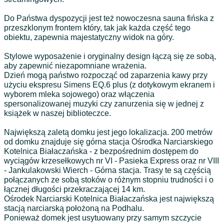
Do Państwa dyspozycji jest też nowoczesna sauna fińska z
przeszklonym frontem który, tak jak każda część tego
obiektu, zapewnia majestatyczny widok na góry.
Stylowe wyposażenie i oryginalny design łączą się ze sobą,
aby zapewnić niezapomniane wrażenia.
Dzień mogą państwo rozpocząć od zaparzenia kawy przy
użyciu ekspresu Simens EQ.6 plus (z dotykowym ekranem i
wyborem mleka sojowego) oraz włączenia
spersonalizowanej muzyki czy zanurzenia się w jednej z
książek w naszej biblioteczce.
Największą zaletą domku jest jego lokalizacja. 200 metrów
od domku znajduje się górna stacja Ośrodka Narciarskiego
Kotelnica Białaczańska - z bezpośrednim dostępem do
wyciągów krzesełkowych nr VI - Pasieka Express oraz nr VIII
- Jankulakowski Wierch - Górna stacja. Trasy te są częścią
połączanych ze sobą stoków o różnym stopniu trudności i o
łącznej długości przekraczającej 14 km.
Ośrodek Narciarski Kotelnica Białaczańska jest największą
stacją narciarską położoną na Podhalu.
Ponieważ domek jest usytuowany przy samym szczycie