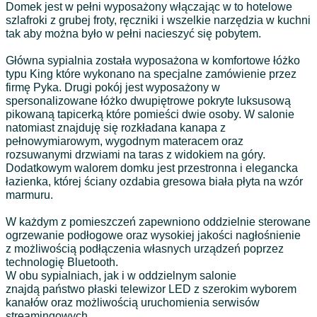
Domek jest w pełni wyposażony włączając w to hotelowe
szlafroki z grubej froty, ręczniki i wszelkie narzędzia w kuchni
tak aby można było w pełni nacieszyć się pobytem.
Główna sypialnia została wyposażona w komfortowe łóżko
typu King które wykonano na specjalne zamówienie przez
firmę Pyka. Drugi pokój jest wyposażony w
spersonalizowane łóżko dwupiętrowe pokryte luksusową
pikowaną tapicerką które pomieści dwie osoby. W salonie
natomiast znajduję się rozkładana kanapa z
pełnowymiarowym, wygodnym materacem oraz
rozsuwanymi drzwiami na taras z widokiem na góry.
Dodatkowym walorem domku jest przestronna i elegancka
łazienka, której ściany ozdabia gresowa biała płyta na wzór
marmuru.
W każdym z pomieszczeń zapewniono oddzielnie sterowane
ogrzewanie podłogowe oraz wysokiej jakości nagłośnienie
z możliwością podłączenia własnych urządzeń poprzez
technologię Bluetooth.
W obu sypialniach, jak i w oddzielnym salonie
znajdą państwo płaski telewizor LED z szerokim wyborem
kanałów oraz możliwością uruchomienia serwisów
streamingowych.